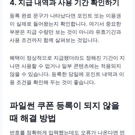
4. 지급 내역과 사용 기간 확인하기
등록 완료 문구가 나타났다면 포인트 또는 이용권
이 실제로 들어왔는지 확인합니다. 여기서 중요한
부분은 지급 수량만 보는 것이 아니라 유효기간과
사용 조건까지 함께 살펴보는 것입니다.
혜택이 정상적으로 지급됐더라도 정해진 기간이 지
나면 사용할 수 없거나 일부 콘텐츠에는 적용되지
않을 수 있습니다. 등록한 당일에 포인트 내역과 이
용 조건을 확인해 두는 것이 좋습니다.
파일썬 쿠폰 등록이 되지 않을
때 해결 방법
번호를 정확하게 입력했는데도 오류가 나온다면 먼