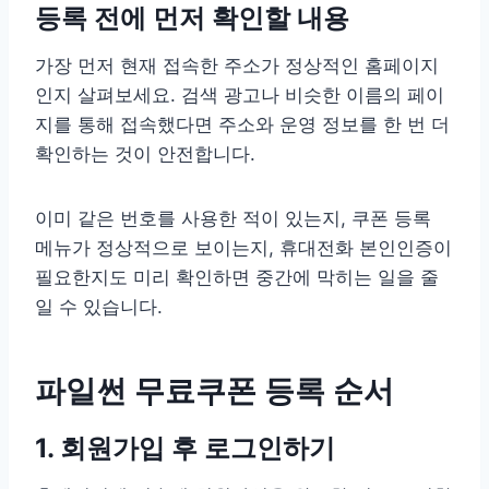
등록 전에 먼저 확인할 내용
가장 먼저 현재 접속한 주소가 정상적인 홈페이지
인지 살펴보세요. 검색 광고나 비슷한 이름의 페이
지를 통해 접속했다면 주소와 운영 정보를 한 번 더
확인하는 것이 안전합니다.
이미 같은 번호를 사용한 적이 있는지, 쿠폰 등록
메뉴가 정상적으로 보이는지, 휴대전화 본인인증이
필요한지도 미리 확인하면 중간에 막히는 일을 줄
일 수 있습니다.
파일썬 무료쿠폰 등록 순서
1. 회원가입 후 로그인하기